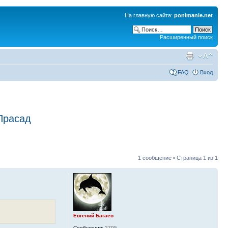
На главную сайта:
ponimanie.net
Расширенный поиск
FAQ
Вход
Прасад
1 сообщение • Страница
1
из
1
Евгений Багаев
Сообщения:
2795