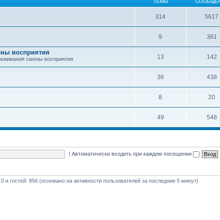
ТЕМЫ
СООБЩЕ
314
5617
9
361
ены восприятия
13
142
реживания смены восприятия
36
438
8
20
49
548
|
Автоматически входить при каждом посещении
 0 и гостей: 856 (основано на активности пользователей за последние 5 минут)