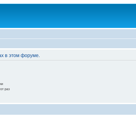
ах в этом форуме.
ии
от раз