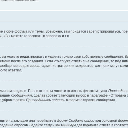
е в окне форума или темы. Возможно, вам придется зарегистрироваться, пр
 «Вы можете голосовать в опросах» и т.п.
вы можете редактировать и удалять только свои собственные сообщения. В
емени после его создания. Если кто-то уже ответил на сообщение, то под ни
 сообщение редактировал администратор или модератор, хотя они могут сами
о-то ответил.
 личном разделе. После этого вы можете отметить флажком пункт
Присоедини
 вашим сообщениям, сделав соответствующий выбор в параграфе «Отправка 
х, убрав флажок
Присоединить подпись
в форме отправки сообщения.
ните на закладке или перейдите в форму
Создать опрос
под основной формо
создание опросов. Задайте тему и как минимум два варианта ответа в соотве