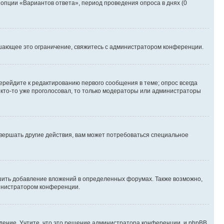
 опции «Вариантов ответа», период проведения опроса в днях (0
шающее это ограничение, свяжитесь с администратором конференции.
ерейдите к редактированию первого сообщения в теме; опрос всегда
и кто-то уже проголосовал, то только модераторы или администраторы
вершать другие действия, вам может потребоваться специальное
шить добавление вложений в определенных форумах. Также возможно,
министратором конференции.
дение. Учтите, что это решение администратора конференции, и phpBB