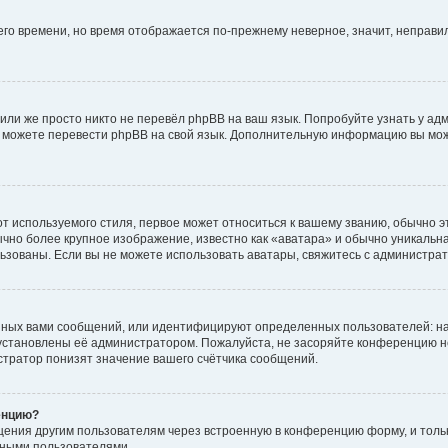
него времени, но время отображается по-прежнему неверное, значит, неправ
или же просто никто не перевёл phpBB на ваш язык. Попробуйте узнать у ад
ами можете перевести phpBB на свой язык. Дополнительную информацию вы мо
 используемого стиля, первое может относиться к вашему званию, обычно это
чно более крупное изображение, известно как «аватара» и обычно уникальна
пользованы. Если вы не можете использовать аватары, свяжитесь с администр
нных вами сообщений, или идентифицируют определенных пользователей: на
установлены её администратором. Пожалуйста, не засоряйте конференцию н
тратор понизят значение вашего счётчика сообщений.
енцию?
щения другим пользователям через встроенную в конференцию форму, и толь
мными пользователями.