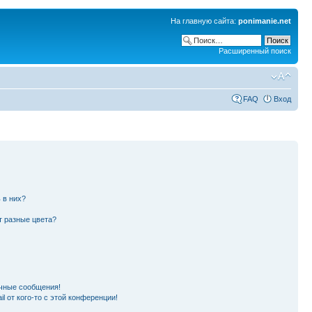
На главную сайта:
ponimanie.net
Расширенный поиск
FAQ
Вход
 в них?
т разные цвета?
чные сообщения!
l от кого-то с этой конференции!