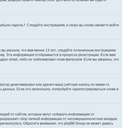
орам, модераторам и самому себе. Для всех остальных вы будете
абыли пароль?
. Следуйте инструкциям, и скоро вы снова сможете войти
вы указали, что вам менее 13 лет, следуйте полученным инструкциям.
му. Эта информация отображается в процессе регистрации. Если вам
дрес email, либо он заблокирован спам-фильтром. Если вы уверены, что
ратор деактивировал или удалил вашу учётную запись по каким-то
 данных. Если это произошло, попробуйте зарегистрироваться снова и
ребующий от сайтов, которые могут собирать информацию от
уны разрешают сбор личной информации от несовершеннолетних младше
юрисконсульту. Обратите внимание, что phpBB Group не может давать