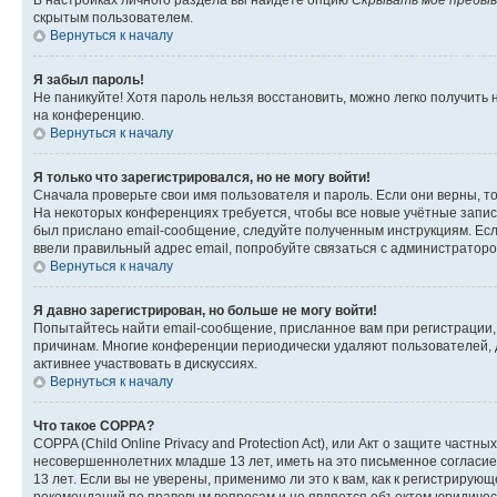
В настройках личного раздела вы найдете опцию
Скрывать моё пребыв
скрытым пользователем.
Вернуться к началу
Я забыл пароль!
Не паникуйте! Хотя пароль нельзя восстановить, можно легко получить
на конференцию.
Вернуться к началу
Я только что зарегистрировался, но не могу войти!
Сначала проверьте свои имя пользователя и пароль. Если они верны, т
На некоторых конференциях требуется, чтобы все новые учётные запис
был прислано email-сообщение, следуйте полученным инструкциям. Если
ввели правильный адрес email, попробуйте связаться с администраторо
Вернуться к началу
Я давно зарегистрирован, но больше не могу войти!
Попытайтесь найти email-сообщение, присланное вам при регистрации, 
причинам. Многие конференции периодически удаляют пользователей, 
активнее участвовать в дискуссиях.
Вернуться к началу
Что такое COPPA?
COPPA (Child Online Privacy and Protection Act), или Акт о защите час
несовершеннолетних младше 13 лет, иметь на это письменное согласи
13 лет. Если вы не уверены, применимо ли это к вам, как к регистриру