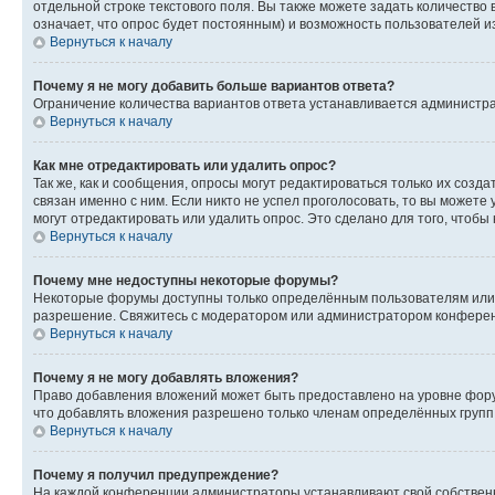
отдельной строке текстового поля. Вы также можете задать количество
означает, что опрос будет постоянным) и возможность пользователей и
Вернуться к началу
Почему я не могу добавить больше вариантов ответа?
Ограничение количества вариантов ответа устанавливается администр
Вернуться к началу
Как мне отредактировать или удалить опрос?
Так же, как и сообщения, опросы могут редактироваться только их соз
связан именно с ним. Если никто не успел проголосовать, то вы можете
могут отредактировать или удалить опрос. Это сделано для того, чтобы
Вернуться к началу
Почему мне недоступны некоторые форумы?
Некоторые форумы доступны только определённым пользователям или г
разрешение. Свяжитесь с модератором или администратором конферен
Вернуться к началу
Почему я не могу добавлять вложения?
Право добавления вложений может быть предоставлено на уровне фору
что добавлять вложения разрешено только членам определённых групп.
Вернуться к началу
Почему я получил предупреждение?
На каждой конференции администраторы устанавливают свой собственн