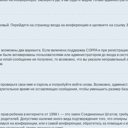
ание на конференции
. Выберите
Да
, и вы будете видны только администрат
 новый. Перейдите на страницу входа на конференцию и щелкните на ссылку
З
о возможны два варианта. Если включена поддержка COPPA и при регистрации 
и были активированы пользователями или администратором до входа в систе
 email-сообщение не получено, то возможно, что вы указали неправильный а
м.
проверьте свои имя и пароль и попробуйте войти снова. Возможно, админист
длительное время не оставляющих сообщения, чтобы уменьшить размер базы
тных прав ребенка в интернете от 1998 г. — это закон Соединенных Штатов, т
е родителей. Допустимо наличие иного вида подтверждения того, что опек
ющемуся на конференции, или к самой конференции, обратитесь за помощью к 