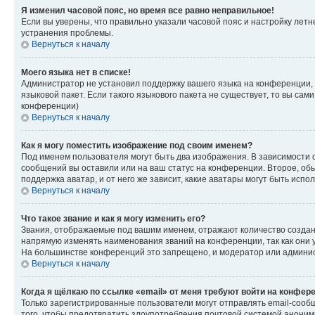
Я изменил часовой пояс, но время все равно неправильное!
Если вы уверены, что правильно указали часовой пояс и настройку лет
устранения проблемы.
Вернуться к началу
Моего языка нет в списке!
Администратор не установил поддержку вашего языка на конференции, 
языковой пакет. Если такого языкового пакета не существует, то вы с
конференции)
Вернуться к началу
Как я могу поместить изображение под своим именем?
Под именем пользователя могут быть два изображения. В зависимости от
сообщений вы оставили или на ваш статус на конференции. Второе, обы
поддержка аватар, и от него же зависит, какие аватары могут быть ис
Вернуться к началу
Что такое звание и как я могу изменить его?
Звания, отображаемые под вашим именем, отражают количество созда
напрямую изменять наименования званий на конференции, так как они 
На большинстве конференций это запрещено, и модератор или админис
Вернуться к началу
Когда я щёлкаю по ссылке «email» от меня требуют войти на конфер
Только зарегистрированные пользователи могут отправлять email-сооб
того, чтобы предотвратить злоупотребления почтовой системой анони