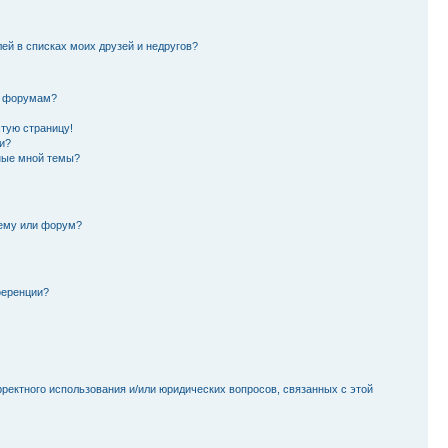
лей в списках моих друзей и недругов?
и форумам?
стую страницу!
и?
ные мной темы?
тему или форум?
ференции?
рректного использования и/или юридических вопросов, связанных с этой