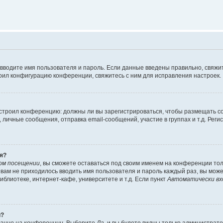
 вводите имя пользователя и пароль. Если данные введены правильно, свяжит
оил конфигурацию конференции, свяжитесь с ним для исправления настроек.
 настроил конференцию: должны ли вы зарегистрироваться, чтобы размещать 
ичные сообщения, отправка email-сообщений, участие в группах и т.д. Регис
я?
ом посещении
, вы сможете оставаться под своим именем на конференции тол
ы вам не приходилось вводить имя пользователя и пароль каждый раз, вы мож
блиотеке, интернет-кафе, университете и т.д. Если пункт
Автоматически вх
й?