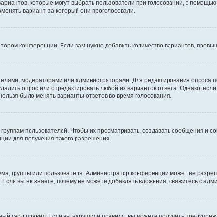
 вариантов, которые могут выбрать пользователи при голосовании, с помощью
зменять вариант, за который они проголосовали.
атором конференции. Если вам нужно добавить количество вариантов, превы
дателями, модераторами или администраторами. Для редактирования опроса п
 удалить опрос или отредактировать любой из вариантов ответа. Однако, есл
 нельзя было менять варианты ответов во время голосования.
руппам пользователей. Чтобы их просматривать, создавать сообщения и со
ции для получения такого разрешения.
ма, группы или пользователя. Администратор конференции может не разре
 Если вы не знаете, почему не можете добавлять вложения, свяжитесь с ад
ый свод правил. Если вы нарушили правило, вы можете получить предупреж