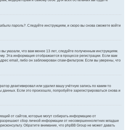
орам, модераторам и самому себе. Для всех остальных вы будете
абыли пароль?
. Следуйте инструкциям, и скоро вы снова сможете войти
вы указали, что вам менее 13 лет, следуйте полученным инструкциям.
му. Эта информация отображается в процессе регистрации. Если вам
дрес email, либо он заблокирован спам-фильтром. Если вы уверены, что
ратор деактивировал или удалил вашу учётную запись по каким-то
 данных. Если это произошло, попробуйте зарегистрироваться снова и
ребующий от сайтов, которые могут собирать информацию от
уны разрешают сбор личной информации от несовершеннолетних младше
юрисконсульту. Обратите внимание, что phpBB Group не может давать