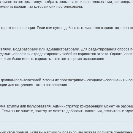
 вариантов, которые могут выбрать пользователи при голосовании, с помощью
зменять вариант, за который они проголосовали.
атором конференции. Если вам нужно добавить количество вариантов, превы
дателями, модераторами или администраторами. Для редактирования опроса п
 удалить опрос или отредактировать любой из вариантов ответа. Однако, есл
 нельзя было менять варианты ответов во время голосования.
руппам пользователей. Чтобы их просматривать, создавать сообщения и со
ции для получения такого разрешения.
ма, группы или пользователя. Администратор конференции может не разре
 Если вы не знаете, почему не можете добавлять вложения, свяжитесь с ад
ый свод правил. Если вы нарушили правило, вы можете получить предупреж