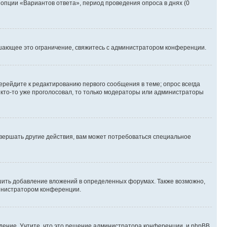
 опции «Вариантов ответа», период проведения опроса в днях (0
шающее это ограничение, свяжитесь с администратором конференции.
ерейдите к редактированию первого сообщения в теме; опрос всегда
и кто-то уже проголосовал, то только модераторы или администраторы
вершать другие действия, вам может потребоваться специальное
шить добавление вложений в определенных форумах. Также возможно,
министратором конференции.
дение. Учтите, что это решение администратора конференции, и phpBB