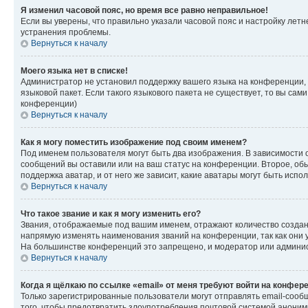
Я изменил часовой пояс, но время все равно неправильное!
Если вы уверены, что правильно указали часовой пояс и настройку лет
устранения проблемы.
Вернуться к началу
Моего языка нет в списке!
Администратор не установил поддержку вашего языка на конференции, 
языковой пакет. Если такого языкового пакета не существует, то вы с
конференции)
Вернуться к началу
Как я могу поместить изображение под своим именем?
Под именем пользователя могут быть два изображения. В зависимости от
сообщений вы оставили или на ваш статус на конференции. Второе, обы
поддержка аватар, и от него же зависит, какие аватары могут быть ис
Вернуться к началу
Что такое звание и как я могу изменить его?
Звания, отображаемые под вашим именем, отражают количество созда
напрямую изменять наименования званий на конференции, так как они 
На большинстве конференций это запрещено, и модератор или админис
Вернуться к началу
Когда я щёлкаю по ссылке «email» от меня требуют войти на конфер
Только зарегистрированные пользователи могут отправлять email-сооб
того, чтобы предотвратить злоупотребления почтовой системой анони