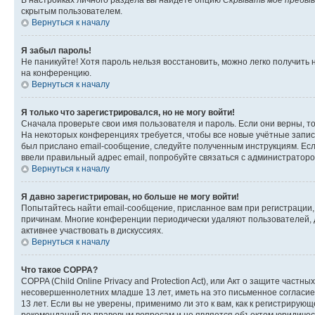
В настройках личного раздела вы найдете опцию
Скрывать моё пребыв
скрытым пользователем.
Вернуться к началу
Я забыл пароль!
Не паникуйте! Хотя пароль нельзя восстановить, можно легко получить
на конференцию.
Вернуться к началу
Я только что зарегистрировался, но не могу войти!
Сначала проверьте свои имя пользователя и пароль. Если они верны, т
На некоторых конференциях требуется, чтобы все новые учётные запис
был прислано email-сообщение, следуйте полученным инструкциям. Если
ввели правильный адрес email, попробуйте связаться с администраторо
Вернуться к началу
Я давно зарегистрирован, но больше не могу войти!
Попытайтесь найти email-сообщение, присланное вам при регистрации, 
причинам. Многие конференции периодически удаляют пользователей, 
активнее участвовать в дискуссиях.
Вернуться к началу
Что такое COPPA?
COPPA (Child Online Privacy and Protection Act), или Акт о защите час
несовершеннолетних младше 13 лет, иметь на это письменное согласи
13 лет. Если вы не уверены, применимо ли это к вам, как к регистриру