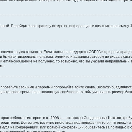
ание на конференции
. Выберите
Да
, и вы будете видны только администрат
 новый. Перейдите на страницу входа на конференцию и щелкните на ссылку
З
о возможны два варианта. Если включена поддержка COPPA и при регистрации 
и были активированы пользователями или администратором до входа в систе
 email-сообщение не получено, то возможно, что вы указали неправильный а
м.
проверьте свои имя и пароль и попробуйте войти снова. Возможно, админист
длительное время не оставляющих сообщения, чтобы уменьшить размер базы
тных прав ребенка в интернете от 1998 г. — это закон Соединенных Штатов, т
е родителей. Допустимо наличие иного вида подтверждения того, что опек
ющемуся на конференции, или к самой конференции, обратитесь за помощью к 