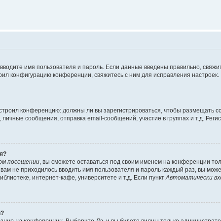
 вводите имя пользователя и пароль. Если данные введены правильно, свяжит
оил конфигурацию конференции, свяжитесь с ним для исправления настроек.
 настроил конференцию: должны ли вы зарегистрироваться, чтобы размещать 
ичные сообщения, отправка email-сообщений, участие в группах и т.д. Регис
я?
ом посещении
, вы сможете оставаться под своим именем на конференции тол
ы вам не приходилось вводить имя пользователя и пароль каждый раз, вы мож
блиотеке, интернет-кафе, университете и т.д. Если пункт
Автоматически вх
й?