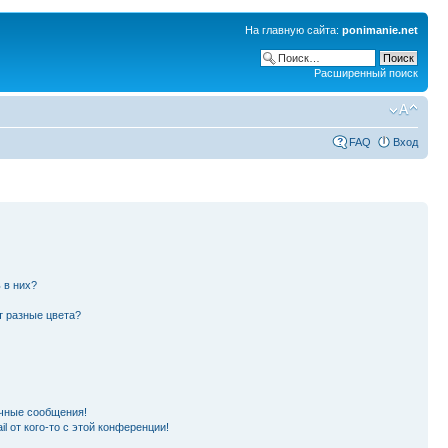
На главную сайта:
ponimanie.net
Расширенный поиск
FAQ
Вход
 в них?
т разные цвета?
чные сообщения!
l от кого-то с этой конференции!