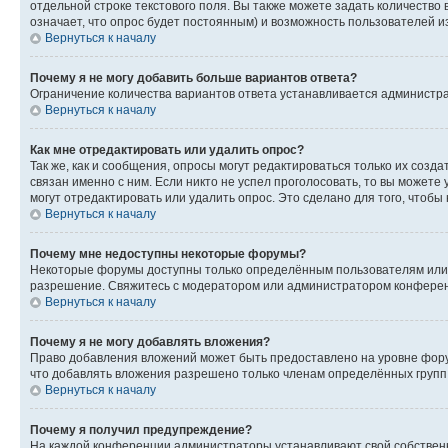
отдельной строке текстового поля. Вы также можете задать количество
означает, что опрос будет постоянным) и возможность пользователей и
Вернуться к началу
Почему я не могу добавить больше вариантов ответа?
Ограничение количества вариантов ответа устанавливается администр
Вернуться к началу
Как мне отредактировать или удалить опрос?
Так же, как и сообщения, опросы могут редактироваться только их соз
связан именно с ним. Если никто не успел проголосовать, то вы можете
могут отредактировать или удалить опрос. Это сделано для того, чтобы
Вернуться к началу
Почему мне недоступны некоторые форумы?
Некоторые форумы доступны только определённым пользователям или г
разрешение. Свяжитесь с модератором или администратором конферен
Вернуться к началу
Почему я не могу добавлять вложения?
Право добавления вложений может быть предоставлено на уровне фору
что добавлять вложения разрешено только членам определённых групп.
Вернуться к началу
Почему я получил предупреждение?
На каждой конференции администраторы устанавливают свой собственн