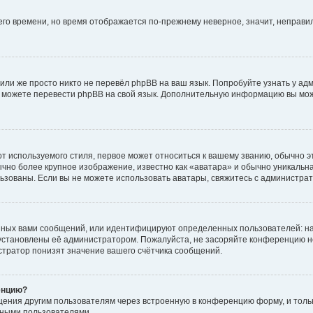
него времени, но время отображается по-прежнему неверное, значит, неправ
или же просто никто не перевёл phpBB на ваш язык. Попробуйте узнать у ад
ами можете перевести phpBB на свой язык. Дополнительную информацию вы мо
 используемого стиля, первое может относиться к вашему званию, обычно это
чно более крупное изображение, известно как «аватара» и обычно уникальна
пользованы. Если вы не можете использовать аватары, свяжитесь с администр
нных вами сообщений, или идентифицируют определенных пользователей: на
установлены её администратором. Пожалуйста, не засоряйте конференцию н
тратор понизят значение вашего счётчика сообщений.
енцию?
щения другим пользователям через встроенную в конференцию форму, и толь
мными пользователями.