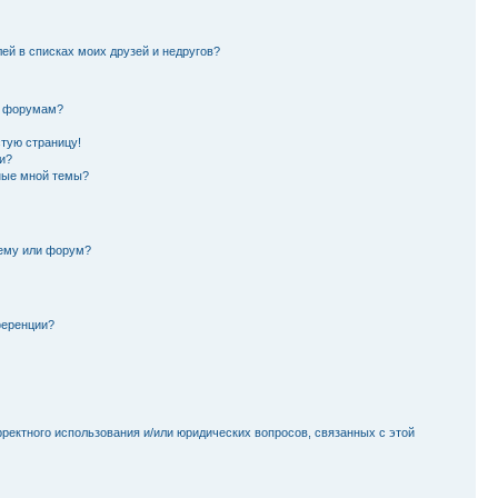
лей в списках моих друзей и недругов?
и форумам?
стую страницу!
и?
ные мной темы?
тему или форум?
ференции?
рректного использования и/или юридических вопросов, связанных с этой