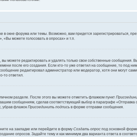
е в окне форума или темы. Возможно, вам придется зарегистрироваться, пр
 «Вы можете голосовать в опросах» и т.п.
вы можете редактировать и удалять только свои собственные сообщения. В
емени после его создания. Если кто-то уже ответил на сообщение, то под ни
 сообщение редактировал администратор или модератор, хотя они могут сами
о-то ответил.
 личном разделе. После этого вы можете отметить флажком пункт
Присоедини
 вашим сообщениям, сделав соответствующий выбор в параграфе «Отправка 
х, убрав флажок
Присоединить подпись
в форме отправки сообщения.
ните на закладке или перейдите в форму
Создать опрос
под основной формо
создание опросов. Задайте тему и как минимум два варианта ответа в соотве