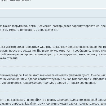
е в окне форума или темы. Возможно, вам придется зарегистрироваться, пр
 «Вы можете голосовать в опросах» и т.п.
вы можете редактировать и удалять только свои собственные сообщения. В
емени после его создания. Если кто-то уже ответил на сообщение, то под ни
 сообщение редактировал администратор или модератор, хотя они могут сами
о-то ответил.
 личном разделе. После этого вы можете отметить флажком пункт
Присоедини
 вашим сообщениям, сделав соответствующий выбор в параграфе «Отправка 
х, убрав флажок
Присоединить подпись
в форме отправки сообщения.
ните на закладке или перейдите в форму
Создать опрос
под основной формо
создание опросов. Задайте тему и как минимум два варианта ответа в соотве