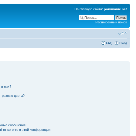
На главную сайта:
ponimanie.net
Расширенный поиск
FAQ
Вход
 в них?
т разные цвета?
чные сообщения!
l от кого-то с этой конференции!