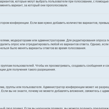
 вариантов, которые могут выбрать пользователи при голосовании, с помощью
зменять вариант, за который они проголосовали.
атором конференции. Если вам нужно добавить количество вариантов, превы
дателями, модераторами или администраторами. Для редактирования опроса п
 удалить опрос или отредактировать любой из вариантов ответа. Однако, есл
 нельзя было менять варианты ответов во время голосования.
руппам пользователей. Чтобы их просматривать, создавать сообщения и со
ции для получения такого разрешения.
ма, группы или пользователя. Администратор конференции может не разре
 Если вы не знаете, почему не можете добавлять вложения, свяжитесь с ад
ый свод правил. Если вы нарушили правило, вы можете получить предупреж