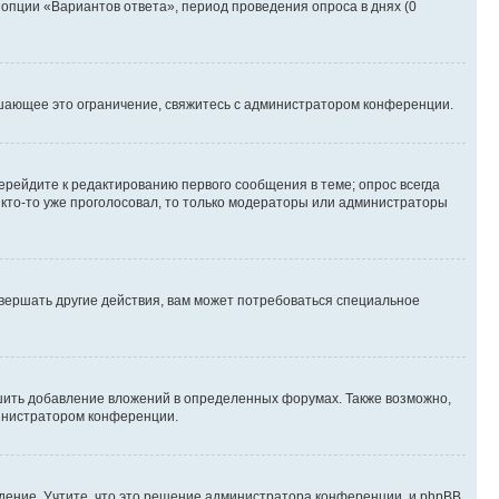
 опции «Вариантов ответа», период проведения опроса в днях (0
шающее это ограничение, свяжитесь с администратором конференции.
ерейдите к редактированию первого сообщения в теме; опрос всегда
и кто-то уже проголосовал, то только модераторы или администраторы
вершать другие действия, вам может потребоваться специальное
шить добавление вложений в определенных форумах. Также возможно,
министратором конференции.
дение. Учтите, что это решение администратора конференции, и phpBB