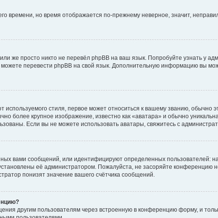
него времени, но время отображается по-прежнему неверное, значит, неправ
или же просто никто не перевёл phpBB на ваш язык. Попробуйте узнать у ад
ами можете перевести phpBB на свой язык. Дополнительную информацию вы мо
 используемого стиля, первое может относиться к вашему званию, обычно это
чно более крупное изображение, известно как «аватара» и обычно уникальна
пользованы. Если вы не можете использовать аватары, свяжитесь с администр
нных вами сообщений, или идентифицируют определенных пользователей: на
установлены её администратором. Пожалуйста, не засоряйте конференцию н
тратор понизят значение вашего счётчика сообщений.
енцию?
щения другим пользователям через встроенную в конференцию форму, и толь
мными пользователями.