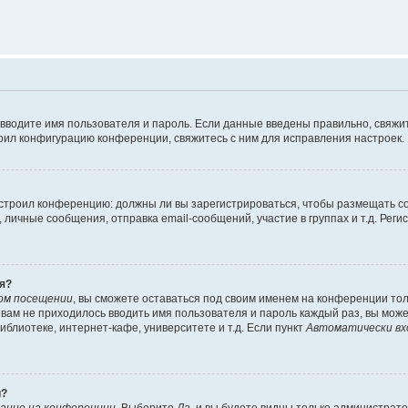
 вводите имя пользователя и пароль. Если данные введены правильно, свяжит
оил конфигурацию конференции, свяжитесь с ним для исправления настроек.
 настроил конференцию: должны ли вы зарегистрироваться, чтобы размещать 
ичные сообщения, отправка email-сообщений, участие в группах и т.д. Регис
я?
ом посещении
, вы сможете оставаться под своим именем на конференции тол
ы вам не приходилось вводить имя пользователя и пароль каждый раз, вы мож
блиотеке, интернет-кафе, университете и т.д. Если пункт
Автоматически вх
й?