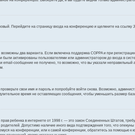
ание на конференции
. Выберите
Да
, и вы будете видны только администрат
 новый. Перейдите на страницу входа на конференцию и щелкните на ссылку
З
о возможны два варианта. Если включена поддержка COPPA и при регистрации 
и были активированы пользователями или администратором до входа в систе
 email-сообщение не получено, то возможно, что вы указали неправильный а
м.
проверьте свои имя и пароль и попробуйте войти снова. Возможно, админист
длительное время не оставляющих сообщения, чтобы уменьшить размер базы
тных прав ребенка в интернете от 1998 г. — это закон Соединенных Штатов, т
е родителей. Допустимо наличие иного вида подтверждения того, что опек
ющемуся на конференции, или к самой конференции, обратитесь за помощью к 