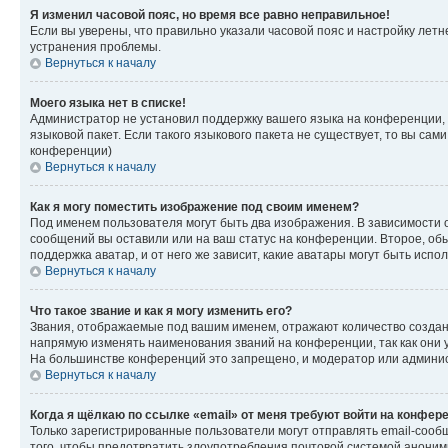
Я изменил часовой пояс, но время все равно неправильное!
Если вы уверены, что правильно указали часовой пояс и настройку лет
устранения проблемы.
Вернуться к началу
Моего языка нет в списке!
Администратор не установил поддержку вашего языка на конференции, 
языковой пакет. Если такого языкового пакета не существует, то вы с
конференции)
Вернуться к началу
Как я могу поместить изображение под своим именем?
Под именем пользователя могут быть два изображения. В зависимости от
сообщений вы оставили или на ваш статус на конференции. Второе, обы
поддержка аватар, и от него же зависит, какие аватары могут быть ис
Вернуться к началу
Что такое звание и как я могу изменить его?
Звания, отображаемые под вашим именем, отражают количество созда
напрямую изменять наименования званий на конференции, так как они 
На большинстве конференций это запрещено, и модератор или админис
Вернуться к началу
Когда я щёлкаю по ссылке «email» от меня требуют войти на конфер
Только зарегистрированные пользователи могут отправлять email-сооб
того, чтобы предотвратить злоупотребления почтовой системой анони