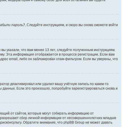
орам, модераторам и самому себе. Для всех остальных вы будете
абыли пароль?
. Следуйте инструкциям, и скоро вы снова сможете войти
вы указали, что вам менее 13 лет, следуйте полученным инструкциям.
му. Эта информация отображается в процессе регистрации. Если вам
дрес email, либо он заблокирован спам-фильтром. Если вы уверены, что
ратор деактивировал или удалил вашу учётную запись по каким-то
 данных. Если это произошло, попробуйте зарегистрироваться снова и
ребующий от сайтов, которые могут собирать информацию от
уны разрешают сбор личной информации от несовершеннолетних младше
юрисконсульту. Обратите внимание, что phpBB Group не может давать