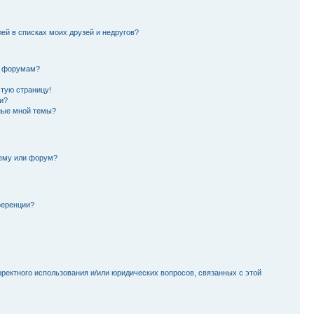
лей в списках моих друзей и недругов?
и форумам?
стую страницу!
и?
ные мной темы?
тему или форум?
ференции?
рректного использования и/или юридических вопросов, связанных с этой