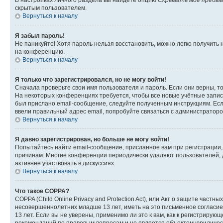
В настройках личного раздела вы найдете опцию
Скрывать моё пребыв
скрытым пользователем.
Вернуться к началу
Я забыл пароль!
Не паникуйте! Хотя пароль нельзя восстановить, можно легко получить
на конференцию.
Вернуться к началу
Я только что зарегистрировался, но не могу войти!
Сначала проверьте свои имя пользователя и пароль. Если они верны, т
На некоторых конференциях требуется, чтобы все новые учётные запис
был прислано email-сообщение, следуйте полученным инструкциям. Если
ввели правильный адрес email, попробуйте связаться с администраторо
Вернуться к началу
Я давно зарегистрирован, но больше не могу войти!
Попытайтесь найти email-сообщение, присланное вам при регистрации, 
причинам. Многие конференции периодически удаляют пользователей, 
активнее участвовать в дискуссиях.
Вернуться к началу
Что такое COPPA?
COPPA (Child Online Privacy and Protection Act), или Акт о защите час
несовершеннолетних младше 13 лет, иметь на это письменное согласи
13 лет. Если вы не уверены, применимо ли это к вам, как к регистриру