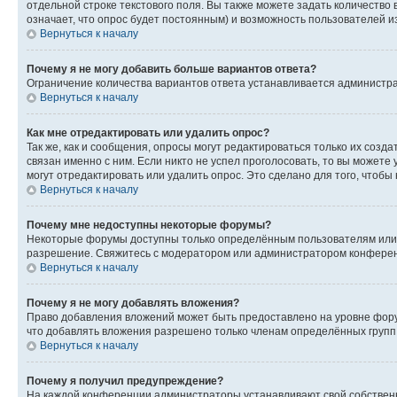
отдельной строке текстового поля. Вы также можете задать количество
означает, что опрос будет постоянным) и возможность пользователей и
Вернуться к началу
Почему я не могу добавить больше вариантов ответа?
Ограничение количества вариантов ответа устанавливается администр
Вернуться к началу
Как мне отредактировать или удалить опрос?
Так же, как и сообщения, опросы могут редактироваться только их соз
связан именно с ним. Если никто не успел проголосовать, то вы можете
могут отредактировать или удалить опрос. Это сделано для того, чтобы
Вернуться к началу
Почему мне недоступны некоторые форумы?
Некоторые форумы доступны только определённым пользователям или г
разрешение. Свяжитесь с модератором или администратором конферен
Вернуться к началу
Почему я не могу добавлять вложения?
Право добавления вложений может быть предоставлено на уровне фору
что добавлять вложения разрешено только членам определённых групп.
Вернуться к началу
Почему я получил предупреждение?
На каждой конференции администраторы устанавливают свой собственн